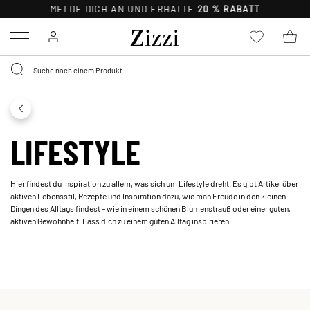
MELDE DICH AN UND ERHALTE
20 % RABATT
Menu
LIFESTYLE
Hier findest du Inspiration zu allem, was sich um Lifestyle dreht. Es gibt Artikel über
aktiven Lebensstil, Rezepte und Inspiration dazu, wie man Freude in den kleinen
Dingen des Alltags findest – wie in einem schönen Blumenstrauß oder einer guten,
aktiven Gewohnheit. Lass dich zu einem guten Alltag inspirieren.