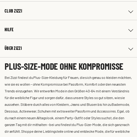
CLUB ZIZZI
HILFE
ÜBER ZIZZI
PLUS-SIZE-MODE OHNE KOMPROMISSE
Bei Zizzi findest du Plus-Size-Kleidung für Frauen, die sich genau so kleiden möchten,
wie sie es wollen – ohne Kompromisse bei Passform, Komfort oder den neuesten
Trends einzugehen. Wir entwerfen Mode in den Größen 40-64 mit einem Verständnis
für die weibliche Figur und sorgen dafür, dass unsere Styles so gut sitzen, wie sie
aussehen. Stöbere durch alles von Kleidern, Jeans und Blusen bis hin zu Bademode,
Dessous, Activewear, Schuhen mit extra weiter Passform und Accessoires. Egal, ob
du nach einem neuen Alltagslook, einem Party-Outfit oder Styles suchst, die den
ganzen Tag mit dir mithalten – bei uns findest du Plus-Size-Mode, die sich ganz nach
dir anfühlt. Shoppe deine Lieblingsteile online und entdecke Mode, die für weibliche