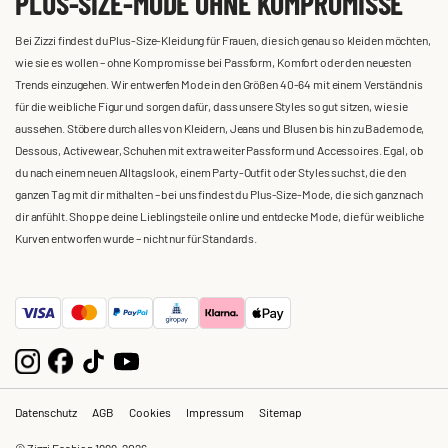
PLUS-SIZE-MODE OHNE KOMPROMISSE
Bei Zizzi findest du Plus-Size-Kleidung für Frauen, die sich genau so kleiden möchten,
wie sie es wollen – ohne Kompromisse bei Passform, Komfort oder den neuesten
Trends einzugehen. Wir entwerfen Mode in den Größen 40-64 mit einem Verständnis
für die weibliche Figur und sorgen dafür, dass unsere Styles so gut sitzen, wie sie
aussehen. Stöbere durch alles von Kleidern, Jeans und Blusen bis hin zu Bademode,
Dessous, Activewear, Schuhen mit extra weiter Passform und Accessoires. Egal, ob
du nach einem neuen Alltagslook, einem Party-Outfit oder Styles suchst, die den
ganzen Tag mit dir mithalten – bei uns findest du Plus-Size-Mode, die sich ganz nach
dir anfühlt. Shoppe deine Lieblingsteile online und entdecke Mode, die für weibliche
Kurven entworfen wurde – nicht nur für Standards.
Datenschutz
AGB
Cookies
Impressum
Sitemap