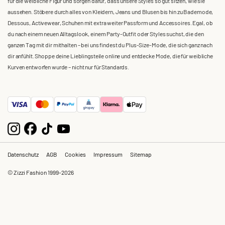
für die weibliche Figur und sorgen dafür, dass unsere Styles so gut sitzen, wie sie
aussehen. Stöbere durch alles von Kleidern, Jeans und Blusen bis hin zu Bademode,
Dessous, Activewear, Schuhen mit extra weiter Passform und Accessoires. Egal, ob
du nach einem neuen Alltagslook, einem Party-Outfit oder Styles suchst, die den
ganzen Tag mit dir mithalten – bei uns findest du Plus-Size-Mode, die sich ganz nach
dir anfühlt. Shoppe deine Lieblingsteile online und entdecke Mode, die für weibliche
Kurven entworfen wurde – nicht nur für Standards.
Datenschutz
AGB
Cookies
Impressum
Sitemap
© Zizzi Fashion 1999-2026