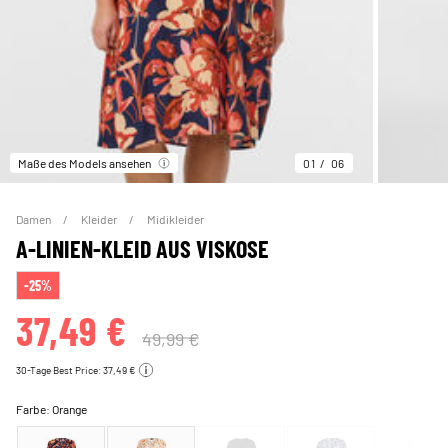
Maße des Models ansehen
01
06
Damen
Kleider
Midikleider
A-LINIEN-KLEID AUS VISKOSE
-25%
37,49 €
49,99 €
30-Tage Best Price: 37,49 €
Farbe:
Orange