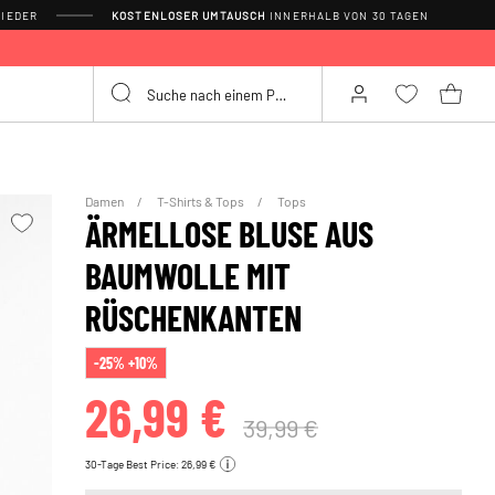
IEDER
KOSTENLOSER UMTAUSCH
INNERHALB VON 30 TAGEN
Damen
T-Shirts & Tops
Tops
ÄRMELLOSE BLUSE AUS
BAUMWOLLE MIT
RÜSCHENKANTEN
-25% +10%
26,99 €
39,99 €
30-Tage Best Price: 26,99 €