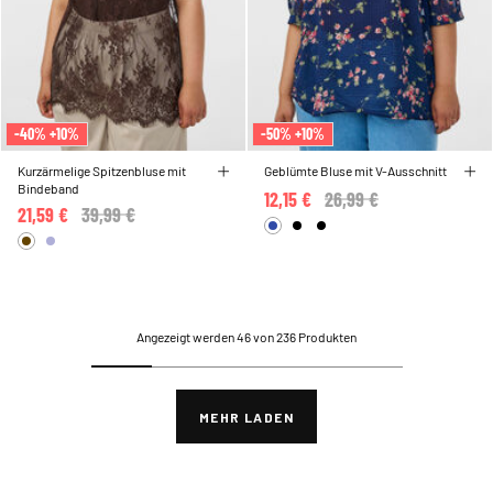
-40% +10%
-50% +10%
Kurzärmelige Spitzenbluse mit
Geblümte Bluse mit V-Ausschnitt
Bindeband
12,15 €
Price reduced from
26,99 €
to
21,59 €
Price reduced from
39,99 €
to
Angezeigt werden 46 von 236 Produkten
MEHR LADEN