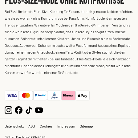
Bei Zizzi findest du Plus-Size-Kleidung für Frauen, die sich genau so kleiden möchten,
wie sie es wollen – ohne Kompromisse bei Passform, Komfort oder den neuesten
Trends einzugehen. Wir entwerfen Mode in den Größen 40-64 mit einem Verständnis
für die weibliche Figur und sorgen dafür, dass unsere Styles so gut sitzen, wie sie
aussehen. Stöbere durch alles von Kleidern, Jeans und Blusen bis hin zu Bademode,
Dessous, Activewear, Schuhen mit extra weiter Passform und Accessoires. Egal, ob
du nach einem neuen Alltagslook, einem Party-Outfit oder Styles suchst, die den
ganzen Tag mit dir mithalten – bei uns findest du Plus-Size-Mode, die sich ganz nach
dir anfühlt. Shoppe deine Lieblingsteile online und entdecke Mode, die für weibliche
Kurven entworfen wurde – nicht nur für Standards.
Datenschutz
AGB
Cookies
Impressum
Sitemap
© Zizzi Fashion 1999-2026