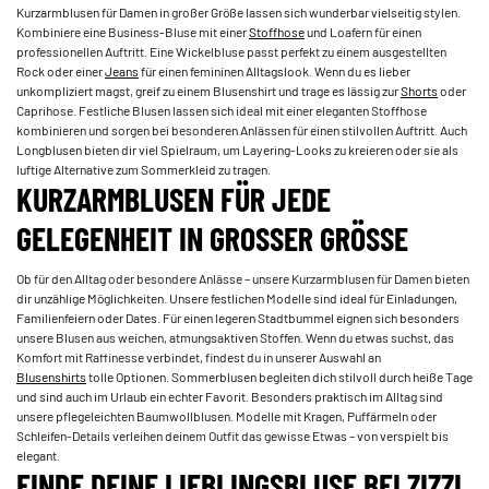
Kurzarmblusen für Damen in großer Größe lassen sich wunderbar vielseitig stylen.
Kombiniere eine Business-Bluse mit einer
Stoffhose
und Loafern für einen
professionellen Auftritt. Eine Wickelbluse passt perfekt zu einem ausgestellten
Rock oder einer
Jeans
für einen femininen Alltagslook. Wenn du es lieber
unkompliziert magst, greif zu einem Blusenshirt und trage es lässig zur
Shorts
oder
Caprihose. Festliche Blusen lassen sich ideal mit einer eleganten Stoffhose
kombinieren und sorgen bei besonderen Anlässen für einen stilvollen Auftritt. Auch
Longblusen bieten dir viel Spielraum, um Layering-Looks zu kreieren oder sie als
luftige Alternative zum Sommerkleid zu tragen.
KURZARMBLUSEN FÜR JEDE
GELEGENHEIT IN GROSSER GRÖSSE
Ob für den Alltag oder besondere Anlässe – unsere Kurzarmblusen für Damen bieten
dir unzählige Möglichkeiten. Unsere festlichen Modelle sind ideal für Einladungen,
Familienfeiern oder Dates. Für einen legeren Stadtbummel eignen sich besonders
unsere Blusen aus weichen, atmungsaktiven Stoffen. Wenn du etwas suchst, das
Komfort mit Raffinesse verbindet, findest du in unserer Auswahl an
Blusenshirts
tolle Optionen. Sommerblusen begleiten dich stilvoll durch heiße Tage
und sind auch im Urlaub ein echter Favorit. Besonders praktisch im Alltag sind
unsere pflegeleichten Baumwollblusen. Modelle mit Kragen, Puffärmeln oder
Schleifen-Details verleihen deinem Outfit das gewisse Etwas – von verspielt bis
elegant.
FINDE DEINE LIEBLINGSBLUSE BEI ZIZZI