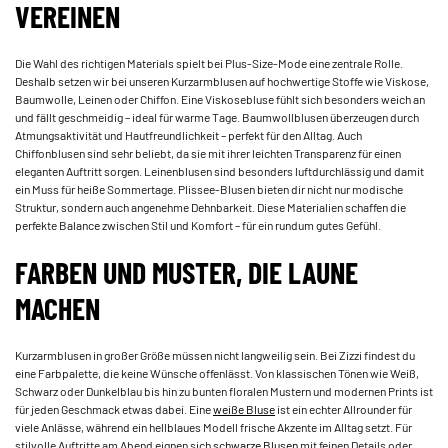
VEREINEN
Die Wahl des richtigen Materials spielt bei Plus-Size-Mode eine zentrale Rolle.
Deshalb setzen wir bei unseren Kurzarmblusen auf hochwertige Stoffe wie Viskose,
Baumwolle, Leinen oder Chiffon. Eine Viskosebluse fühlt sich besonders weich an
und fällt geschmeidig – ideal für warme Tage. Baumwollblusen überzeugen durch
Atmungsaktivität und Hautfreundlichkeit – perfekt für den Alltag. Auch
Chiffonblusen sind sehr beliebt, da sie mit ihrer leichten Transparenz für einen
eleganten Auftritt sorgen. Leinenblusen sind besonders luftdurchlässig und damit
ein Muss für heiße Sommertage. Plissee-Blusen bieten dir nicht nur modische
Struktur, sondern auch angenehme Dehnbarkeit. Diese Materialien schaffen die
perfekte Balance zwischen Stil und Komfort – für ein rundum gutes Gefühl.
FARBEN UND MUSTER, DIE LAUNE
MACHEN
Kurzarmblusen in großer Größe müssen nicht langweilig sein. Bei Zizzi findest du
eine Farbpalette, die keine Wünsche offenlässt. Von klassischen Tönen wie Weiß,
Schwarz oder Dunkelblau bis hin zu bunten floralen Mustern und modernen Prints ist
für jeden Geschmack etwas dabei. Eine
weiße Bluse
ist ein echter Allrounder für
viele Anlässe, während ein hellblaues Modell frische Akzente im Alltag setzt. Für
stilvolle Auftritte am Abend eignen sich
schwarze Blusen
mit feinen Details oder