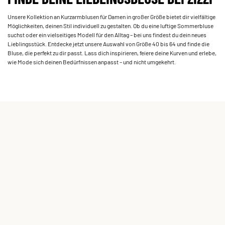
Unsere Kollektion an Kurzarmblusen für Damen in großer Größe bietet dir vielfältige
Möglichkeiten, deinen Stil individuell zu gestalten. Ob du eine luftige Sommerbluse
suchst oder ein vielseitiges Modell für den Alltag – bei uns findest du dein neues
Lieblingsstück. Entdecke jetzt unsere Auswahl von Größe 40 bis 64 und finde die
Bluse, die perfekt zu dir passt. Lass dich inspirieren, feiere deine Kurven und erlebe,
wie Mode sich deinen Bedürfnissen anpasst – und nicht umgekehrt.