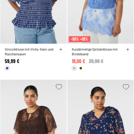
-50% +10%
Smockbluse mit Vichy-Karo und
Kurzärmelige Spitzenbluse mit
Rüschensaum
Bindeband
59,99 €
18,00 €
Price reduced from
39,99 €
to