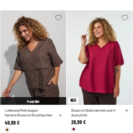
stilsicher unterwegs. Lass dich inspirieren und finde deine neue Lieblingsbluse für
die warme Jahreszeit in unserer Kollektion für Plus-Size-Frauen.
NEU
order
Pre
Lieferung Mitte August
Bluse mit Ballonärmeln und V-
Karierte Bluse mit Brusttaschen
Ausschnitt
26,99 €
49,99 €