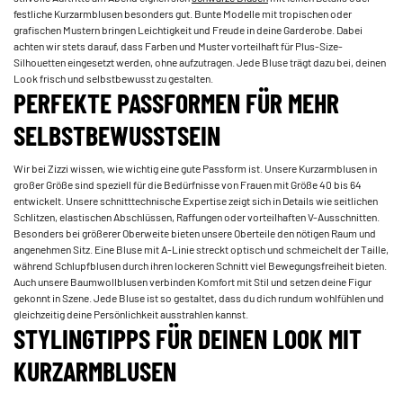
festliche Kurzarmblusen besonders gut. Bunte Modelle mit tropischen oder
grafischen Mustern bringen Leichtigkeit und Freude in deine Garderobe. Dabei
achten wir stets darauf, dass Farben und Muster vorteilhaft für Plus-Size-
Silhouetten eingesetzt werden, ohne aufzutragen. Jede Bluse trägt dazu bei, deinen
Look frisch und selbstbewusst zu gestalten.
PERFEKTE PASSFORMEN FÜR MEHR
SELBSTBEWUSSTSEIN
Wir bei Zizzi wissen, wie wichtig eine gute Passform ist. Unsere Kurzarmblusen in
großer Größe sind speziell für die Bedürfnisse von Frauen mit Größe 40 bis 64
entwickelt. Unsere schnitttechnische Expertise zeigt sich in Details wie seitlichen
Schlitzen, elastischen Abschlüssen, Raffungen oder vorteilhaften V-Ausschnitten.
Besonders bei größerer Oberweite bieten unsere Oberteile den nötigen Raum und
angenehmen Sitz. Eine Bluse mit A-Linie streckt optisch und schmeichelt der Taille,
während Schlupfblusen durch ihren lockeren Schnitt viel Bewegungsfreiheit bieten.
Auch unsere Baumwollblusen verbinden Komfort mit Stil und setzen deine Figur
gekonnt in Szene. Jede Bluse ist so gestaltet, dass du dich rundum wohlfühlen und
gleichzeitig deine Persönlichkeit ausstrahlen kannst.
STYLINGTIPPS FÜR DEINEN LOOK MIT
KURZARMBLUSEN