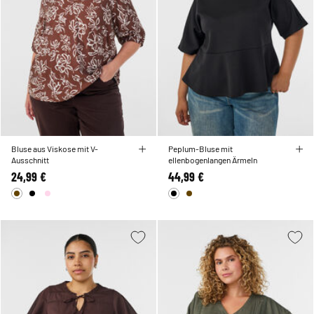
Bluse aus Viskose mit V-
Peplum-Bluse mit
Ausschnitt
ellenbogenlangen Ärmeln
24,99 €
44,99 €