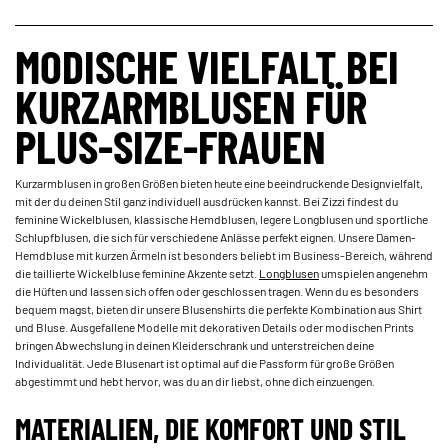
MODISCHE VIELFALT BEI
KURZARMBLUSEN FÜR
PLUS-SIZE-FRAUEN
Kurzarmblusen in großen Größen bieten heute eine beeindruckende Designvielfalt,
mit der du deinen Stil ganz individuell ausdrücken kannst. Bei Zizzi findest du
feminine Wickelblusen, klassische Hemdblusen, legere Longblusen und sportliche
Schlupfblusen, die sich für verschiedene Anlässe perfekt eignen. Unsere Damen-
Hemdbluse mit kurzen Ärmeln ist besonders beliebt im Business-Bereich, während
die taillierte Wickelbluse feminine Akzente setzt.
Longblusen
umspielen angenehm
die Hüften und lassen sich offen oder geschlossen tragen. Wenn du es besonders
bequem magst, bieten dir unsere Blusenshirts die perfekte Kombination aus Shirt
und Bluse. Ausgefallene Modelle mit dekorativen Details oder modischen Prints
bringen Abwechslung in deinen Kleiderschrank und unterstreichen deine
Individualität. Jede Blusenart ist optimal auf die Passform für große Größen
abgestimmt und hebt hervor, was du an dir liebst, ohne dich einzuengen.
MATERIALIEN, DIE KOMFORT UND STIL