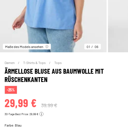
Maße des Models ansehen
01
06
Damen
T-Shirts & Tops
Tops
ÄRMELLOSE BLUSE AUS BAUMWOLLE MIT
RÜSCHENKANTEN
-25%
29,99 €
39,99 €
30-Tage Best Price: 29,99 €
Farbe:
Blau