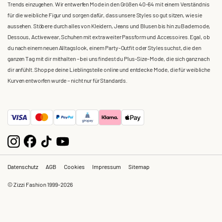
Trends einzugehen. Wir entwerfen Mode in den Größen 40-64 mit einem Verständnis
für die weibliche Figur und sorgen dafür, dass unsere Styles so gut sitzen, wie sie
aussehen. Stöbere durch alles von Kleidern, Jeans und Blusen bis hin zu Bademode,
Dessous, Activewear, Schuhen mit extra weiter Passform und Accessoires. Egal, ob
du nach einem neuen Alltagslook, einem Party-Outfit oder Styles suchst, die den
ganzen Tag mit dir mithalten – bei uns findest du Plus-Size-Mode, die sich ganz nach
dir anfühlt. Shoppe deine Lieblingsteile online und entdecke Mode, die für weibliche
Kurven entworfen wurde – nicht nur für Standards.
Datenschutz
AGB
Cookies
Impressum
Sitemap
© Zizzi Fashion 1999-2026