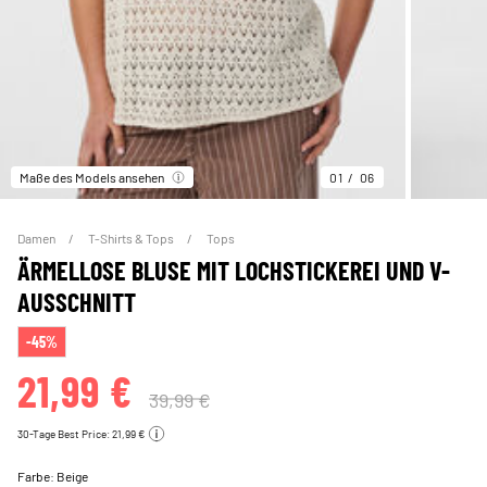
Maße des Models ansehen
01
06
Damen
T-Shirts & Tops
Tops
ÄRMELLOSE BLUSE MIT LOCHSTICKEREI UND V-
AUSSCHNITT
-45%
21,99 €
39,99 €
30-Tage Best Price: 21,99 €
Farbe:
Beige