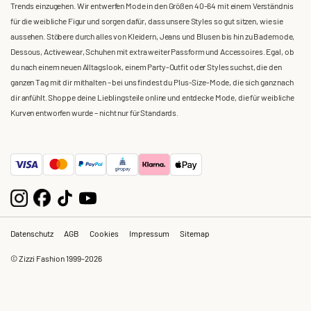
Trends einzugehen. Wir entwerfen Mode in den Größen 40-64 mit einem Verständnis
für die weibliche Figur und sorgen dafür, dass unsere Styles so gut sitzen, wie sie
aussehen. Stöbere durch alles von Kleidern, Jeans und Blusen bis hin zu Bademode,
Dessous, Activewear, Schuhen mit extra weiter Passform und Accessoires. Egal, ob
du nach einem neuen Alltagslook, einem Party-Outfit oder Styles suchst, die den
ganzen Tag mit dir mithalten – bei uns findest du Plus-Size-Mode, die sich ganz nach
dir anfühlt. Shoppe deine Lieblingsteile online und entdecke Mode, die für weibliche
Kurven entworfen wurde – nicht nur für Standards.
Datenschutz
AGB
Cookies
Impressum
Sitemap
© Zizzi Fashion 1999-2026