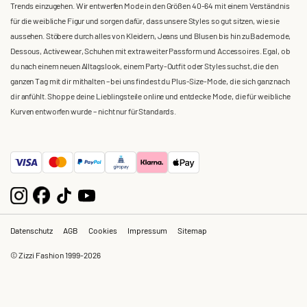
Trends einzugehen. Wir entwerfen Mode in den Größen 40-64 mit einem Verständnis
für die weibliche Figur und sorgen dafür, dass unsere Styles so gut sitzen, wie sie
aussehen. Stöbere durch alles von Kleidern, Jeans und Blusen bis hin zu Bademode,
Dessous, Activewear, Schuhen mit extra weiter Passform und Accessoires. Egal, ob
du nach einem neuen Alltagslook, einem Party-Outfit oder Styles suchst, die den
ganzen Tag mit dir mithalten – bei uns findest du Plus-Size-Mode, die sich ganz nach
dir anfühlt. Shoppe deine Lieblingsteile online und entdecke Mode, die für weibliche
Kurven entworfen wurde – nicht nur für Standards.
Datenschutz
AGB
Cookies
Impressum
Sitemap
© Zizzi Fashion 1999-2026