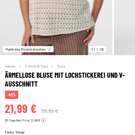
Maße des Models ansehen
01
06
Damen
T-Shirts & Tops
Tops
ÄRMELLOSE BLUSE MIT LOCHSTICKEREI UND V-
AUSSCHNITT
-45%
21,99 €
39,99 €
30-Tage Best Price: 21,99 €
Farbe:
Beige