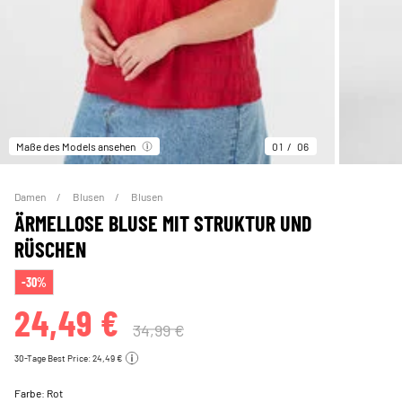
Maße des Models ansehen
01
06
Damen
Blusen
Blusen
ÄRMELLOSE BLUSE MIT STRUKTUR UND
RÜSCHEN
-30%
24,49 €
34,99 €
30-Tage Best Price: 24,49 €
Farbe:
Rot