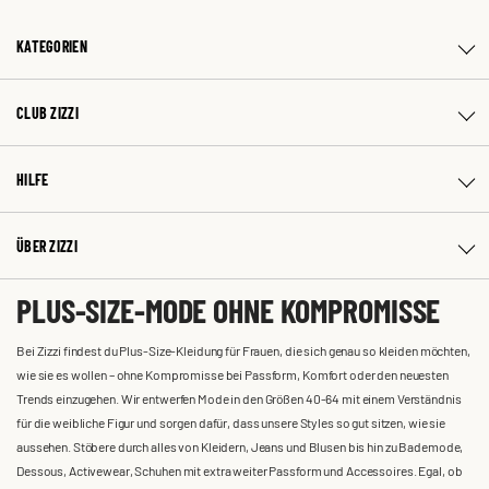
KATEGORIEN
CLUB ZIZZI
HILFE
ÜBER ZIZZI
PLUS-SIZE-MODE OHNE KOMPROMISSE
Bei Zizzi findest du Plus-Size-Kleidung für Frauen, die sich genau so kleiden möchten,
wie sie es wollen – ohne Kompromisse bei Passform, Komfort oder den neuesten
Trends einzugehen. Wir entwerfen Mode in den Größen 40-64 mit einem Verständnis
für die weibliche Figur und sorgen dafür, dass unsere Styles so gut sitzen, wie sie
aussehen. Stöbere durch alles von Kleidern, Jeans und Blusen bis hin zu Bademode,
Dessous, Activewear, Schuhen mit extra weiter Passform und Accessoires. Egal, ob