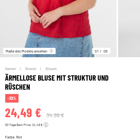
Maße des Models ansehen
01
06
Damen
Blusen
Blusen
ÄRMELLOSE BLUSE MIT STRUKTUR UND
RÜSCHEN
-30%
24,49 €
34,99 €
30-Tage Best Price: 24,49 €
Farbe:
Rot