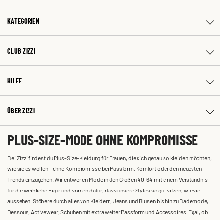
KATEGORIEN
CLUB ZIZZI
HILFE
ÜBER ZIZZI
PLUS-SIZE-MODE OHNE KOMPROMISSE
Bei Zizzi findest du Plus-Size-Kleidung für Frauen, die sich genau so kleiden möchten,
wie sie es wollen – ohne Kompromisse bei Passform, Komfort oder den neuesten
Trends einzugehen. Wir entwerfen Mode in den Größen 40-64 mit einem Verständnis
für die weibliche Figur und sorgen dafür, dass unsere Styles so gut sitzen, wie sie
aussehen. Stöbere durch alles von Kleidern, Jeans und Blusen bis hin zu Bademode,
Dessous, Activewear, Schuhen mit extra weiter Passform und Accessoires. Egal, ob