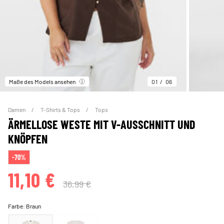
Maße des Models ansehen
01
06
Damen
T-Shirts & Tops
Tops
ÄRMELLOSE WESTE MIT V-AUSSCHNITT UND
KNÖPFEN
-70%
11,10 €
36,99 €
Farbe:
Braun