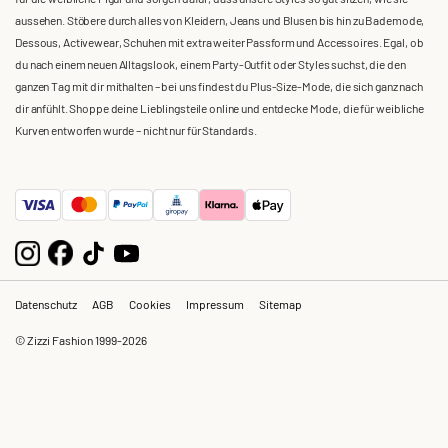
aussehen. Stöbere durch alles von Kleidern, Jeans und Blusen bis hin zu Bademode,
Dessous, Activewear, Schuhen mit extra weiter Passform und Accessoires. Egal, ob
du nach einem neuen Alltagslook, einem Party-Outfit oder Styles suchst, die den
ganzen Tag mit dir mithalten – bei uns findest du Plus-Size-Mode, die sich ganz nach
dir anfühlt. Shoppe deine Lieblingsteile online und entdecke Mode, die für weibliche
Kurven entworfen wurde – nicht nur für Standards.
Datenschutz
AGB
Cookies
Impressum
Sitemap
© Zizzi Fashion 1999-2026