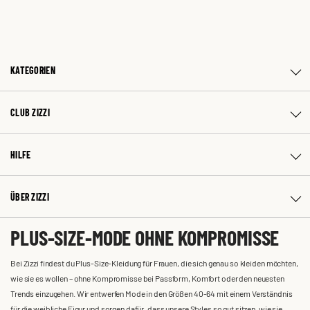
KATEGORIEN
CLUB ZIZZI
HILFE
ÜBER ZIZZI
PLUS-SIZE-MODE OHNE KOMPROMISSE
Bei Zizzi findest du Plus-Size-Kleidung für Frauen, die sich genau so kleiden möchten,
wie sie es wollen – ohne Kompromisse bei Passform, Komfort oder den neuesten
Trends einzugehen. Wir entwerfen Mode in den Größen 40-64 mit einem Verständnis
für die weibliche Figur und sorgen dafür, dass unsere Styles so gut sitzen, wie sie