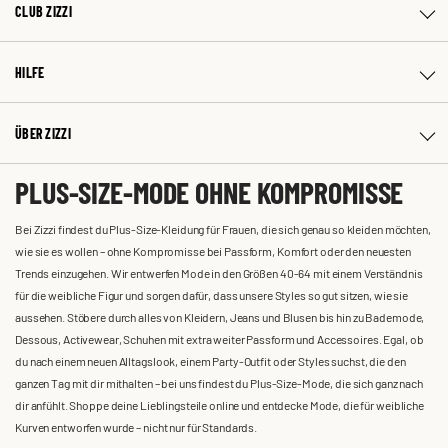
CLUB ZIZZI
HILFE
ÜBER ZIZZI
PLUS-SIZE-MODE OHNE KOMPROMISSE
Bei Zizzi findest du Plus-Size-Kleidung für Frauen, die sich genau so kleiden möchten,
wie sie es wollen – ohne Kompromisse bei Passform, Komfort oder den neuesten
Trends einzugehen. Wir entwerfen Mode in den Größen 40-64 mit einem Verständnis
für die weibliche Figur und sorgen dafür, dass unsere Styles so gut sitzen, wie sie
aussehen. Stöbere durch alles von Kleidern, Jeans und Blusen bis hin zu Bademode,
Dessous, Activewear, Schuhen mit extra weiter Passform und Accessoires. Egal, ob
du nach einem neuen Alltagslook, einem Party-Outfit oder Styles suchst, die den
ganzen Tag mit dir mithalten – bei uns findest du Plus-Size-Mode, die sich ganz nach
dir anfühlt. Shoppe deine Lieblingsteile online und entdecke Mode, die für weibliche
Kurven entworfen wurde – nicht nur für Standards.