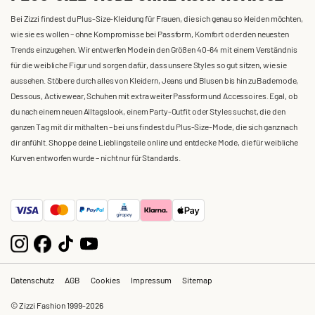
Bei Zizzi findest du Plus-Size-Kleidung für Frauen, die sich genau so kleiden möchten,
wie sie es wollen – ohne Kompromisse bei Passform, Komfort oder den neuesten
Trends einzugehen. Wir entwerfen Mode in den Größen 40-64 mit einem Verständnis
für die weibliche Figur und sorgen dafür, dass unsere Styles so gut sitzen, wie sie
aussehen. Stöbere durch alles von Kleidern, Jeans und Blusen bis hin zu Bademode,
Dessous, Activewear, Schuhen mit extra weiter Passform und Accessoires. Egal, ob
du nach einem neuen Alltagslook, einem Party-Outfit oder Styles suchst, die den
ganzen Tag mit dir mithalten – bei uns findest du Plus-Size-Mode, die sich ganz nach
dir anfühlt. Shoppe deine Lieblingsteile online und entdecke Mode, die für weibliche
Kurven entworfen wurde – nicht nur für Standards.
Datenschutz
AGB
Cookies
Impressum
Sitemap
© Zizzi Fashion 1999-2026