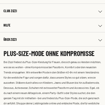
CLUB ZIZZI
HILFE
ÜBER ZIZZI
PLUS-SIZE-MODE OHNE KOMPROMISSE
Bei Zizzi findest du Plus-Size-Kleidung für Frauen, die sich genau so kleiden möchten,
wie sie es wollen – ohne Kompromisse bei Passform, Komfort oder den neuesten
Trends einzugehen. Wir entwerfen Mode in den Größen 40-64 mit einem Verständnis
für die weibliche Figur und sorgen dafür, dass unsere Styles so gut sitzen, wie sie
aussehen. Stöbere durch alles von Kleidern, Jeans und Blusen bis hin zu Bademode,
Dessous, Activewear, Schuhen mit extra weiter Passform und Accessoires. Egal, ob
du nach einem neuen Alltagslook, einem Party-Outfit oder Styles suchst, die den
ganzen Tag mit dir mithalten – bei uns findest du Plus-Size-Mode, die sich ganz nach
dir anfühlt. Shoppe deine Lieblingsteile online und entdecke Mode, die für weibliche