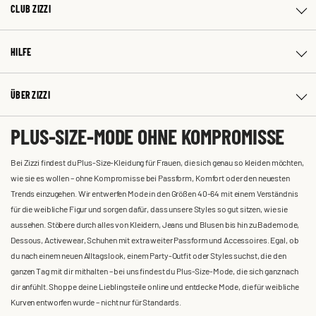
CLUB ZIZZI
HILFE
ÜBER ZIZZI
PLUS-SIZE-MODE OHNE KOMPROMISSE
Bei Zizzi findest du Plus-Size-Kleidung für Frauen, die sich genau so kleiden möchten,
wie sie es wollen – ohne Kompromisse bei Passform, Komfort oder den neuesten
Trends einzugehen. Wir entwerfen Mode in den Größen 40-64 mit einem Verständnis
für die weibliche Figur und sorgen dafür, dass unsere Styles so gut sitzen, wie sie
aussehen. Stöbere durch alles von Kleidern, Jeans und Blusen bis hin zu Bademode,
Dessous, Activewear, Schuhen mit extra weiter Passform und Accessoires. Egal, ob
du nach einem neuen Alltagslook, einem Party-Outfit oder Styles suchst, die den
ganzen Tag mit dir mithalten – bei uns findest du Plus-Size-Mode, die sich ganz nach
dir anfühlt. Shoppe deine Lieblingsteile online und entdecke Mode, die für weibliche
Kurven entworfen wurde – nicht nur für Standards.