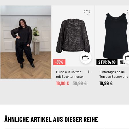
-55%
2 FÜR 34.99
NEU
Bluse aus Chiffon
Einfarbiges basic
mit Strukturmuster
Top aus Baumwolle
18,00 €
Price reduced from
39,99 €
to
19,99 €
ÄHNLICHE ARTIKEL AUS DIESER REIHE