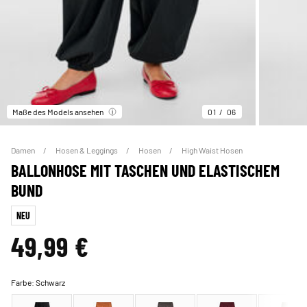
Maße des Models ansehen
01
06
Damen
Hosen & Leggings
Hosen
High Waist Hosen
BALLONHOSE MIT TASCHEN UND ELASTISCHEM
BUND
NEU
49,99 €
Farbe:
Schwarz