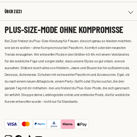
ÜBER ZIZZI
PLUS-SIZE-MODE OHNE KOMPROMISSE
Bei Zizzi findest du Plus-Size-Kleidung für Frauen, die sich genau so kleiden möchten,
wie sie es wollen – ohne Kompromisse bei Passform, Komfort oder den neuesten
Trends einzugehen. Wir entwerfen Mode in den Größen 40-64 mit einem Verständnis
für die weibliche Figur und sorgen dafür, dass unsere Styles so gut sitzen, wie sie
aussehen. Stöbere durch alles von Kleidern, Jeans und Blusen bis hin zu Bademode,
Dessous, Activewear, Schuhen mit extra weiter Passform und Accessoires. Egal, ob
du nach einem neuen Alltagslook, einem Party-Outfit oder Styles suchst, die den
ganzen Tag mit dir mithalten – bei uns findest du Plus-Size-Mode, die sich ganz nach
dir anfühlt. Shoppe deine Lieblingsteile online und entdecke Mode, die für weibliche
Kurven entworfen wurde – nicht nur für Standards.