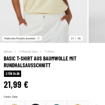
Maße des Models ansehen
01
06
Damen
T-Shirts & Tops
T-Shirts
BASIC T-SHIRT AUS BAUMWOLLE MIT
RUNDHALSAUSSCHNITT
2 FÜR 34.99
21,99 €
Farbe:
Gelb