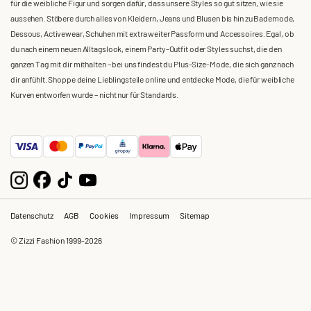
für die weibliche Figur und sorgen dafür, dass unsere Styles so gut sitzen, wie sie
aussehen. Stöbere durch alles von Kleidern, Jeans und Blusen bis hin zu Bademode,
Dessous, Activewear, Schuhen mit extra weiter Passform und Accessoires. Egal, ob
du nach einem neuen Alltagslook, einem Party-Outfit oder Styles suchst, die den
ganzen Tag mit dir mithalten – bei uns findest du Plus-Size-Mode, die sich ganz nach
dir anfühlt. Shoppe deine Lieblingsteile online und entdecke Mode, die für weibliche
Kurven entworfen wurde – nicht nur für Standards.
Datenschutz
AGB
Cookies
Impressum
Sitemap
© Zizzi Fashion 1999-2026