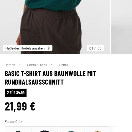
Maße des Models ansehen
01
06
Damen
T-Shirts & Tops
T-Shirts
BASIC T-SHIRT AUS BAUMWOLLE MIT
RUNDHALSAUSSCHNITT
2 FÜR 34.99
21,99 €
Farbe:
Grün