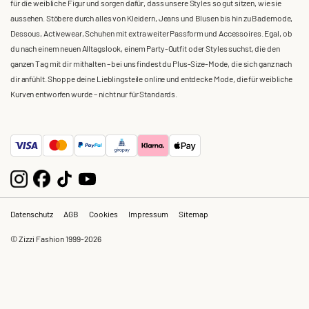
für die weibliche Figur und sorgen dafür, dass unsere Styles so gut sitzen, wie sie
aussehen. Stöbere durch alles von Kleidern, Jeans und Blusen bis hin zu Bademode,
Dessous, Activewear, Schuhen mit extra weiter Passform und Accessoires. Egal, ob
du nach einem neuen Alltagslook, einem Party-Outfit oder Styles suchst, die den
ganzen Tag mit dir mithalten – bei uns findest du Plus-Size-Mode, die sich ganz nach
dir anfühlt. Shoppe deine Lieblingsteile online und entdecke Mode, die für weibliche
Kurven entworfen wurde – nicht nur für Standards.
Datenschutz
AGB
Cookies
Impressum
Sitemap
© Zizzi Fashion 1999-2026