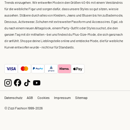
Trends einzugehen. Wir entwerfen Mode in den Größen 40-64 mit einem Verständnis
für die weibliche Figur und sorgen dafür, dass unsere Styles so gut sitzen, wie sie
aussehen. Stöbere durch alles von Kleidern, Jeans und Blusen bis hin zu Bademode,
Dessous, Activewear, Schuhen mit extra weiter Passform und Accessoires. Egal, ob
du nach einem neuen Alltagslook, einem Party-Outfit oder Styles suchst, die den
ganzen Tag mit dir mithalten – bei uns findest du Plus-Size-Mode, die sich ganz nach
dir anfühlt. Shoppe deine Lieblingsteile online und entdecke Mode, die für weibliche
Kurven entworfen wurde – nicht nur für Standards.
Datenschutz
AGB
Cookies
Impressum
Sitemap
© Zizzi Fashion 1999-2026