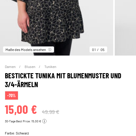
Maße des Models ansehen
01
05
Damen
Blusen
Tuniken
BESTICKTE TUNIKA MIT BLUMENMUSTER UND
3/4-ÄRMELN
-70%
15,00 €
49,99 €
30-Tage Best Price: 15,00 €
Farbe:
Schwarz