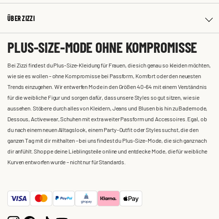
ÜBER ZIZZI
PLUS-SIZE-MODE OHNE KOMPROMISSE
Bei Zizzi findest du Plus-Size-Kleidung für Frauen, die sich genau so kleiden möchten,
wie sie es wollen – ohne Kompromisse bei Passform, Komfort oder den neuesten
Trends einzugehen. Wir entwerfen Mode in den Größen 40-64 mit einem Verständnis
für die weibliche Figur und sorgen dafür, dass unsere Styles so gut sitzen, wie sie
aussehen. Stöbere durch alles von Kleidern, Jeans und Blusen bis hin zu Bademode,
Dessous, Activewear, Schuhen mit extra weiter Passform und Accessoires. Egal, ob
du nach einem neuen Alltagslook, einem Party-Outfit oder Styles suchst, die den
ganzen Tag mit dir mithalten – bei uns findest du Plus-Size-Mode, die sich ganz nach
dir anfühlt. Shoppe deine Lieblingsteile online und entdecke Mode, die für weibliche
Kurven entworfen wurde – nicht nur für Standards.