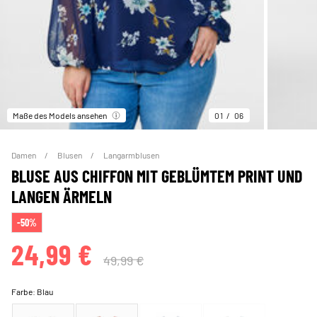
Maße des Models ansehen
01
06
Damen
Blusen
Langarmblusen
BLUSE AUS CHIFFON MIT GEBLÜMTEM PRINT UND
LANGEN ÄRMELN
-50%
24,99 €
49,99 €
Farbe:
Blau