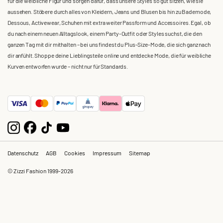
für die weibliche Figur und sorgen dafür, dass unsere Styles so gut sitzen, wie sie
aussehen. Stöbere durch alles von Kleidern, Jeans und Blusen bis hin zu Bademode,
Dessous, Activewear, Schuhen mit extra weiter Passform und Accessoires. Egal, ob
du nach einem neuen Alltagslook, einem Party-Outfit oder Styles suchst, die den
ganzen Tag mit dir mithalten – bei uns findest du Plus-Size-Mode, die sich ganz nach
dir anfühlt. Shoppe deine Lieblingsteile online und entdecke Mode, die für weibliche
Kurven entworfen wurde – nicht nur für Standards.
Datenschutz
AGB
Cookies
Impressum
Sitemap
© Zizzi Fashion 1999-2026