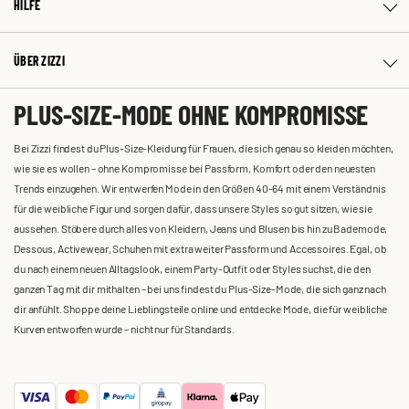
HILFE
ÜBER ZIZZI
PLUS-SIZE-MODE OHNE KOMPROMISSE
Bei Zizzi findest du Plus-Size-Kleidung für Frauen, die sich genau so kleiden möchten,
wie sie es wollen – ohne Kompromisse bei Passform, Komfort oder den neuesten
Trends einzugehen. Wir entwerfen Mode in den Größen 40-64 mit einem Verständnis
für die weibliche Figur und sorgen dafür, dass unsere Styles so gut sitzen, wie sie
aussehen. Stöbere durch alles von Kleidern, Jeans und Blusen bis hin zu Bademode,
Dessous, Activewear, Schuhen mit extra weiter Passform und Accessoires. Egal, ob
du nach einem neuen Alltagslook, einem Party-Outfit oder Styles suchst, die den
ganzen Tag mit dir mithalten – bei uns findest du Plus-Size-Mode, die sich ganz nach
dir anfühlt. Shoppe deine Lieblingsteile online und entdecke Mode, die für weibliche
Kurven entworfen wurde – nicht nur für Standards.