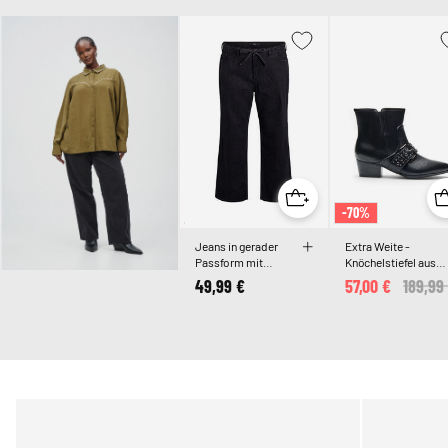
-70%
Jeans in gerader
Extra Weite -
Passform mit
Knöchelstiefel aus
Bindegürtel
Leder mit Riemen
49,99 €
57,00 €
Price 
189,99
und Nieten