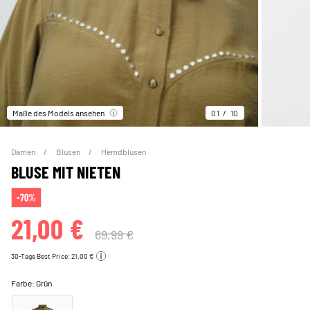
Maße des Models ansehen
01
10
Damen
Blusen
Hemdblusen
BLUSE MIT NIETEN
-70%
21,00 €
69,99 €
30-Tage Best Price: 21,00 €
Farbe:
Grün