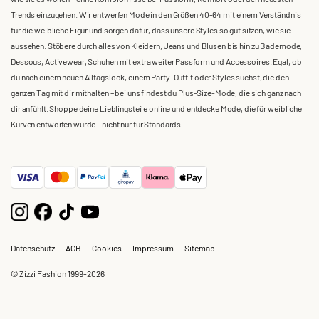
Trends einzugehen. Wir entwerfen Mode in den Größen 40-64 mit einem Verständnis
für die weibliche Figur und sorgen dafür, dass unsere Styles so gut sitzen, wie sie
aussehen. Stöbere durch alles von Kleidern, Jeans und Blusen bis hin zu Bademode,
Dessous, Activewear, Schuhen mit extra weiter Passform und Accessoires. Egal, ob
du nach einem neuen Alltagslook, einem Party-Outfit oder Styles suchst, die den
ganzen Tag mit dir mithalten – bei uns findest du Plus-Size-Mode, die sich ganz nach
dir anfühlt. Shoppe deine Lieblingsteile online und entdecke Mode, die für weibliche
Kurven entworfen wurde – nicht nur für Standards.
Datenschutz
AGB
Cookies
Impressum
Sitemap
© Zizzi Fashion 1999-2026