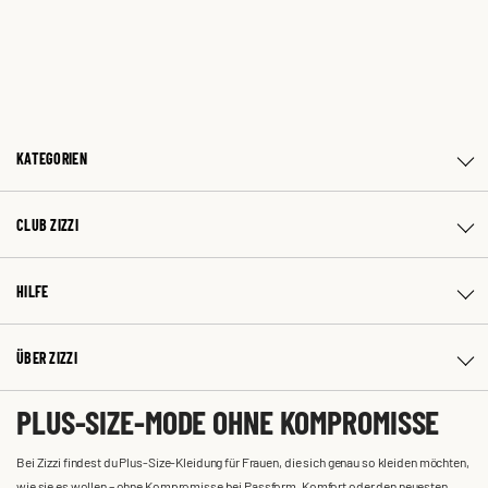
KATEGORIEN
CLUB ZIZZI
HILFE
ÜBER ZIZZI
PLUS-SIZE-MODE OHNE KOMPROMISSE
Bei Zizzi findest du Plus-Size-Kleidung für Frauen, die sich genau so kleiden möchten,
wie sie es wollen – ohne Kompromisse bei Passform, Komfort oder den neuesten