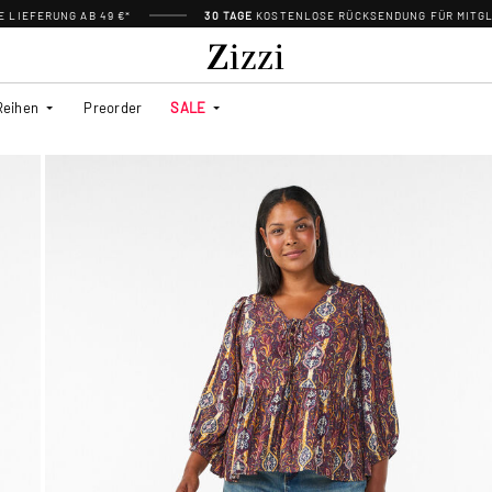
 LIEFERUNG AB 49 €*
30 TAGE
KOSTENLOSE RÜCKSENDUNG FÜR MITGL
Reihen
Preorder
SALE