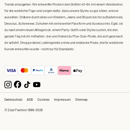
Trends einzugehen. Wir entwerfen Mode in den Größen 40-64 mit einem Verständnis
für die weibliche Figur und sorgen dafür, dass unsere Styles so gut sitzen, wie sie
aussehen. Stöbere durch alles von Kleidern, Jeans und Blusen bis hin zu Bademode,
Dessous, Activewear, Schuhen mit extra weiter Passform und Accessoires. Egal, ob
du nach einem neuen Alltagslook, einem Party-Outfit oder Styles suchst, die den
ganzen Tag mit dir mithalten – bei uns findest du Plus-Size-Mode, die sich ganz nach
dir anfühlt. Shoppe deine Lieblingsteile online und entdecke Mode, die für weibliche
Kurven entworfen wurde – nicht nur für Standards.
Datenschutz
AGB
Cookies
Impressum
Sitemap
© Zizzi Fashion 1999-2026