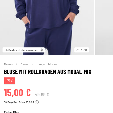
Maße des Models ansehen
01
06
Damen
Blusen
Langarmblusen
BLUSE MIT ROLLKRAGEN AUS MODAL-MIX
-70%
15,00 €
49,99 €
30-Tage Best Price: 15,00 €
Farbe:
Blau