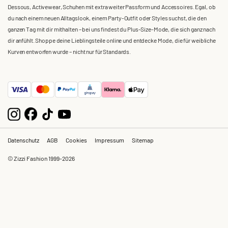
Dessous, Activewear, Schuhen mit extra weiter Passform und Accessoires. Egal, ob
du nach einem neuen Alltagslook, einem Party-Outfit oder Styles suchst, die den
ganzen Tag mit dir mithalten – bei uns findest du Plus-Size-Mode, die sich ganz nach
dir anfühlt. Shoppe deine Lieblingsteile online und entdecke Mode, die für weibliche
Kurven entworfen wurde – nicht nur für Standards.
Datenschutz
AGB
Cookies
Impressum
Sitemap
© Zizzi Fashion 1999-2026