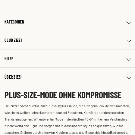
KATEGORIEN
CLUB ZIZZI
HILFE
ÜBER ZIZZI
PLUS-SIZE-MODE OHNE KOMPROMISSE
Bei Zizzi findest du Plus-Size-Kleidung für Frauen, die sich genau so kleiden möchten,
wie sie es wollen – ohne Kompromisse bei Passform, Komfort oder den neuesten
Trends einzugehen. Wir entwerfen Mode in den Größen 40-64 mit einem Verständnis
für die weibliche Figur und sorgen dafür, dass unsere Styles so gut sitzen, wie sie
aussehen. Stöbere durch alles von Kleidern, Jeans und Blusen bis hin zu Bademode,