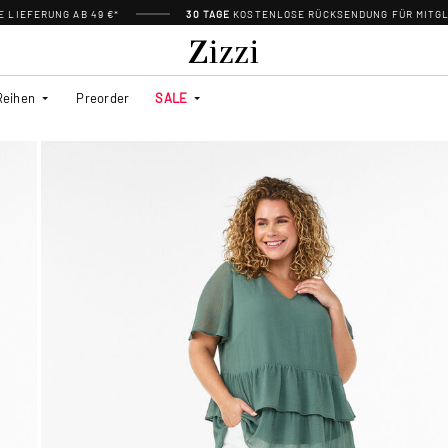
 LIEFERUNG AB 49 €*
30 TAGE
KOSTENLOSE RÜCKSENDUNG FÜR MITGL
Reihen
Preorder
SALE