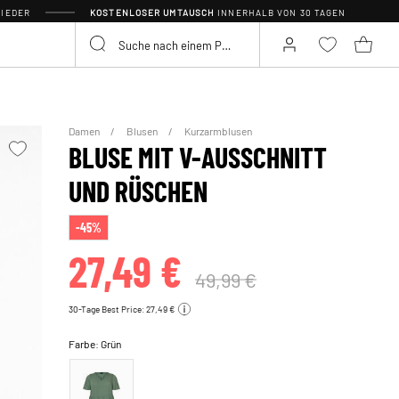
IEDER
KOSTENLOSER UMTAUSCH
INNERHALB VON 30 TAGEN
Damen
Blusen
Kurzarmblusen
BLUSE MIT V-AUSSCHNITT
UND RÜSCHEN
-45%
27,49 €
49,99 €
30-Tage Best Price: 27,49 €
Farbe:
Grün