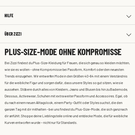
HILFE
ÜBER ZIZZI
PLUS-SIZE-MODE OHNE KOMPROMISSE
Bei Zizzi findest du Plus-Size-Kleidung für Frauen, die sich genau so kleiden möchten,
wie sie es wollen – ohne Kompromisse bei Passform, Komfort oder den neuesten
Trends einzugehen. Wir entwerfen Mode in den Größen 40-64 mit einem Verständnis
für die weibliche Figur und sorgen dafür, dass unsere Styles so gut sitzen, wie sie
aussehen. Stöbere durch alles von Kleidern, Jeans und Blusen bis hin zu Bademode,
Dessous, Activewear, Schuhen mit extra weiter Passform und Accessoires. Egal, ob
du nach einem neuen Alltagslook, einem Party-Outfit oder Styles suchst, die den
ganzen Tag mit dir mithalten – bei uns findest du Plus-Size-Mode, die sich ganz nach
dir anfühlt. Shoppe deine Lieblingsteile online und entdecke Mode, die für weibliche
Kurven entworfen wurde – nicht nur für Standards.