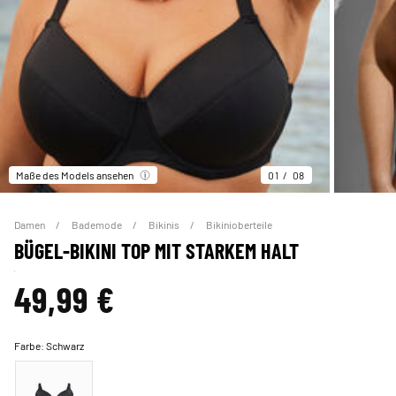
Maße des Models ansehen
01
08
Damen
Bademode
Bikinis
Bikinioberteile
BÜGEL-BIKINI TOP MIT STARKEM HALT
49,99 €
Farbe:
Schwarz