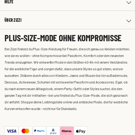
HILFE
ÜBER ZIZZI
PLUS-SIZE-MODE OHNE KOMPROMISSE
Bei Zizzi findest du Plus-Size-Kleidung für Frauen, die sich genau so kleiden möchten,
wie sie es wollen – ohne Kompromisse bei Passform, Komfort oder den neuesten
Trends einzugehen. Wir entwerfen Mode in den Größen 40-64 mit einem Verständnis
für die weibliche Figur und sorgen dafür, dass unsere Styles so gut sitzen, wie sie
aussehen. Stöbere durch alles von Kleidern, Jeans und Blusen bis hin zu Bademode,
Dessous, Activewear, Schuhen mit extra weiter Passform und Accessoires. Egal, ob
du nach einem neuen Alltagslook, einem Party-Outfit oder Styles suchst, die den
ganzen Tag mit dir mithalten – bei uns findest du Plus-Size-Mode, die sich ganz nach
dir anfühlt. Shoppe deine Lieblingsteile online und entdecke Mode, die für weibliche
Kurven entworfen wurde – nicht nur für Standards.