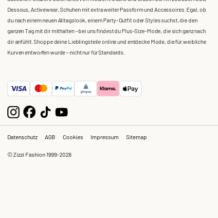
Dessous, Activewear, Schuhen mit extra weiter Passform und Accessoires. Egal, ob
du nach einem neuen Alltagslook, einem Party-Outfit oder Styles suchst, die den
ganzen Tag mit dir mithalten – bei uns findest du Plus-Size-Mode, die sich ganz nach
dir anfühlt. Shoppe deine Lieblingsteile online und entdecke Mode, die für weibliche
Kurven entworfen wurde – nicht nur für Standards.
Datenschutz
AGB
Cookies
Impressum
Sitemap
© Zizzi Fashion 1999-2026