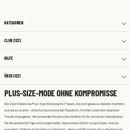
KATEGORIEN
CLUB ZIZZI
HILFE
ÜBER ZIZZI
PLUS-SIZE-MODE OHNE KOMPROMISSE
Bei Zizzi findest du Plus-Size-Kleidung für Frauen, die sich genau so kleiden möchten,
wie sie es wollen – ohne Kompromisse bei Passform, Komfort oder den neuesten
Trends einzugehen. Wir entwerfen Mode in den Größen 40-64 mit einem Verständnis
für die weibliche Figur und sorgen dafür, dass unsere Styles so gut sitzen, wie sie
aussehen. Stöbere durch alles von Kleidern, Jeans und Blusen bis hin zu Bademode,