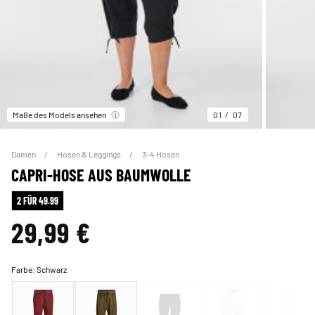
Maße des Models ansehen
01
07
Damen
Hosen & Leggings
3-4 Hosen
CAPRI-HOSE AUS BAUMWOLLE
2 FÜR 49.99
29,99 €
Farbe:
Schwarz