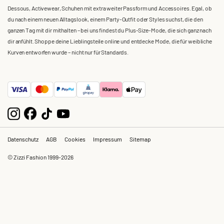
Dessous, Activewear, Schuhen mit extra weiter Passform und Accessoires. Egal, ob
du nach einem neuen Alltagslook, einem Party-Outfit oder Styles suchst, die den
ganzen Tag mit dir mithalten – bei uns findest du Plus-Size-Mode, die sich ganz nach
dir anfühlt. Shoppe deine Lieblingsteile online und entdecke Mode, die für weibliche
Kurven entworfen wurde – nicht nur für Standards.
Datenschutz
AGB
Cookies
Impressum
Sitemap
© Zizzi Fashion 1999-2026