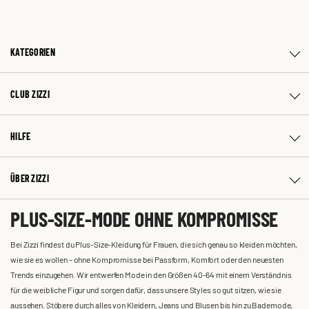
KATEGORIEN
CLUB ZIZZI
HILFE
ÜBER ZIZZI
PLUS-SIZE-MODE OHNE KOMPROMISSE
Bei Zizzi findest du Plus-Size-Kleidung für Frauen, die sich genau so kleiden möchten,
wie sie es wollen – ohne Kompromisse bei Passform, Komfort oder den neuesten
Trends einzugehen. Wir entwerfen Mode in den Größen 40-64 mit einem Verständnis
für die weibliche Figur und sorgen dafür, dass unsere Styles so gut sitzen, wie sie
aussehen. Stöbere durch alles von Kleidern, Jeans und Blusen bis hin zu Bademode,