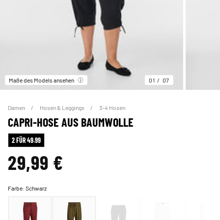
Maße des Models ansehen
01
07
Damen
Hosen & Leggings
3-4 Hosen
CAPRI-HOSE AUS BAUMWOLLE
2 FÜR 49.99
29,99 €
Farbe:
Schwarz