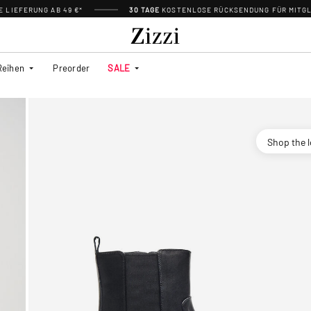
 LIEFERUNG AB 49 €*
30 TAGE
KOSTENLOSE RÜCKSENDUNG FÜR MITGL
Reihen
Preorder
SALE
Shop the 