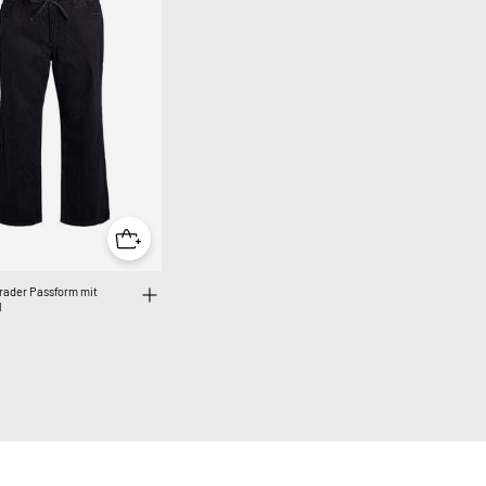
rader Passform mit
l