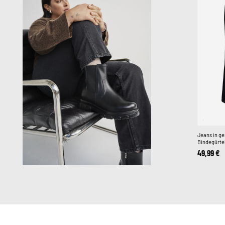
Jeans in ge
Bindegürte
49,99 €