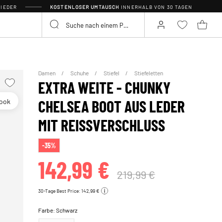
IEDER
KOSTENLOSER UMTAUSCH
INNERHALB VON 30 TAGEN
Damen
Schuhe
Stiefel
Stiefeletten
EXTRA WEITE - CHUNKY
look
CHELSEA BOOT AUS LEDER
MIT REISSVERSCHLUSS
-35%
142,99 €
219,99 €
30-Tage Best Price: 142,99 €
Farbe:
Schwarz