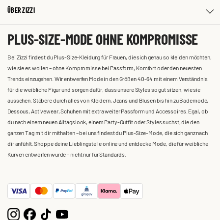
ÜBER ZIZZI
PLUS-SIZE-MODE OHNE KOMPROMISSE
Bei Zizzi findest du Plus-Size-Kleidung für Frauen, die sich genau so kleiden möchten,
wie sie es wollen – ohne Kompromisse bei Passform, Komfort oder den neuesten
Trends einzugehen. Wir entwerfen Mode in den Größen 40-64 mit einem Verständnis
für die weibliche Figur und sorgen dafür, dass unsere Styles so gut sitzen, wie sie
aussehen. Stöbere durch alles von Kleidern, Jeans und Blusen bis hin zu Bademode,
Dessous, Activewear, Schuhen mit extra weiter Passform und Accessoires. Egal, ob
du nach einem neuen Alltagslook, einem Party-Outfit oder Styles suchst, die den
ganzen Tag mit dir mithalten – bei uns findest du Plus-Size-Mode, die sich ganz nach
dir anfühlt. Shoppe deine Lieblingsteile online und entdecke Mode, die für weibliche
Kurven entworfen wurde – nicht nur für Standards.