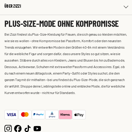
ÜBER ZIZZI
PLUS-SIZE-MODE OHNE KOMPROMISSE
Bei Zizzi findest du Plus-Size-Kleidung für Frauen, die sich genau so kleiden möchten,
wie sie es wollen – ohne Kompromisse bei Passform, Komfort oder den neuesten
Trends einzugehen. Wir entwerfen Mode in den Größen 40-64 mit einem Verständnis
für die weibliche Figur und sorgen dafür, dass unsere Styles so gut sitzen, wie sie
aussehen. Stöbere durch alles von Kleidern, Jeans und Blusen bis hin zu Bademode,
Dessous, Activewear, Schuhen mit extra weiter Passform und Accessoires. Egal, ob
du nach einem neuen Alltagslook, einem Party-Outfit oder Styles suchst, die den
ganzen Tag mit dir mithalten – bei uns findest du Plus-Size-Mode, die sich ganz nach
dir anfühlt. Shoppe deine Lieblingsteile online und entdecke Mode, die für weibliche
Kurven entworfen wurde – nicht nur für Standards.