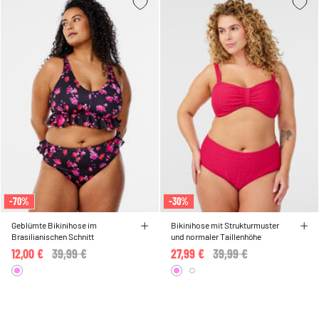
-70%
-30%
Geblümte Bikinihose im
Bikinihose mit Strukturmuster
Brasilianischen Schnitt
und normaler Taillenhöhe
12,00 €
Price reduced from
39,99 €
to
27,99 €
Price reduced from
39,99 €
to