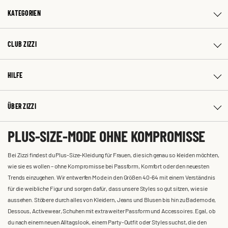
KATEGORIEN
CLUB ZIZZI
HILFE
ÜBER ZIZZI
PLUS-SIZE-MODE OHNE KOMPROMISSE
Bei Zizzi findest du Plus-Size-Kleidung für Frauen, die sich genau so kleiden möchten,
wie sie es wollen – ohne Kompromisse bei Passform, Komfort oder den neuesten
Trends einzugehen. Wir entwerfen Mode in den Größen 40-64 mit einem Verständnis
für die weibliche Figur und sorgen dafür, dass unsere Styles so gut sitzen, wie sie
aussehen. Stöbere durch alles von Kleidern, Jeans und Blusen bis hin zu Bademode,
Dessous, Activewear, Schuhen mit extra weiter Passform und Accessoires. Egal, ob
du nach einem neuen Alltagslook, einem Party-Outfit oder Styles suchst, die den