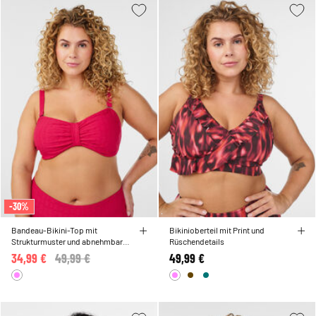
-30%
Bandeau-Bikini-Top mit
Bikinioberteil mit Print und
Strukturmuster und abnehmbaren
Rüschendetails
Trägern
34,99 €
Price reduced from
49,99 €
to
49,99 €