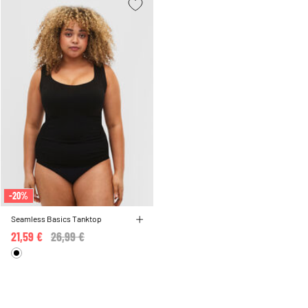
-20%
Seamless Basics Tanktop
21,59 €
Price reduced from
26,99 €
to