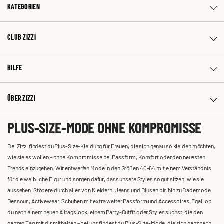
KATEGORIEN
CLUB ZIZZI
HILFE
ÜBER ZIZZI
PLUS-SIZE-MODE OHNE KOMPROMISSE
Bei Zizzi findest du Plus-Size-Kleidung für Frauen, die sich genau so kleiden möchten,
wie sie es wollen – ohne Kompromisse bei Passform, Komfort oder den neuesten
Trends einzugehen. Wir entwerfen Mode in den Größen 40-64 mit einem Verständnis
für die weibliche Figur und sorgen dafür, dass unsere Styles so gut sitzen, wie sie
aussehen. Stöbere durch alles von Kleidern, Jeans und Blusen bis hin zu Bademode,
Dessous, Activewear, Schuhen mit extra weiter Passform und Accessoires. Egal, ob
du nach einem neuen Alltagslook, einem Party-Outfit oder Styles suchst, die den
ganzen Tag mit dir mithalten – bei uns findest du Plus-Size-Mode, die sich ganz nach