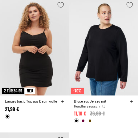
2 FÜR 34.99
NEU
-70%
Langes basic Top aus Baumwolle
Bluse aus Jersey mit
Rundhalsausschnitt
21,99 €
11,10 €
Price reduced from
36,99 €
to