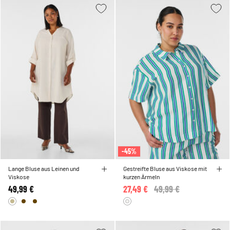
-45%
Lange Bluse aus Leinen und
Gestreifte Bluse aus Viskose mit
Viskose
kurzen Ärmeln
49,99 €
27,49 €
Price reduced from
49,99 €
to