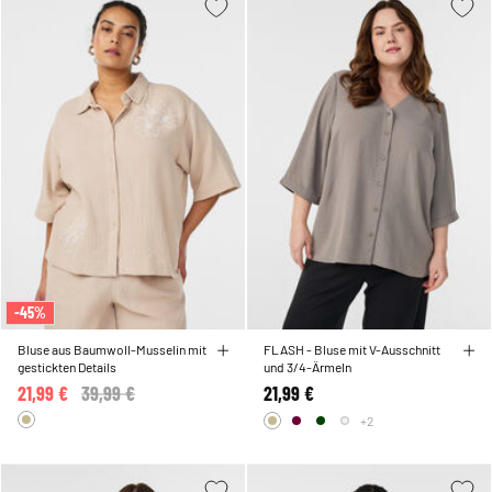
-45%
Bluse aus Baumwoll-Musselin mit
FLASH - Bluse mit V-Ausschnitt
gestickten Details
und 3/4-Ärmeln
21,99 €
Price reduced from
39,99 €
to
21,99 €
+2