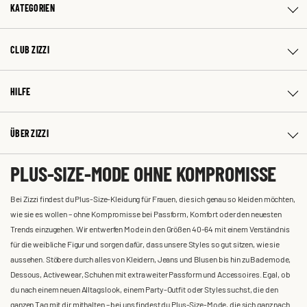
KATEGORIEN
CLUB ZIZZI
HILFE
ÜBER ZIZZI
PLUS-SIZE-MODE OHNE KOMPROMISSE
Bei Zizzi findest du Plus-Size-Kleidung für Frauen, die sich genau so kleiden möchten,
wie sie es wollen – ohne Kompromisse bei Passform, Komfort oder den neuesten
Trends einzugehen. Wir entwerfen Mode in den Größen 40-64 mit einem Verständnis
für die weibliche Figur und sorgen dafür, dass unsere Styles so gut sitzen, wie sie
aussehen. Stöbere durch alles von Kleidern, Jeans und Blusen bis hin zu Bademode,
Dessous, Activewear, Schuhen mit extra weiter Passform und Accessoires. Egal, ob
du nach einem neuen Alltagslook, einem Party-Outfit oder Styles suchst, die den
ganzen Tag mit dir mithalten – bei uns findest du Plus-Size-Mode, die sich ganz nach