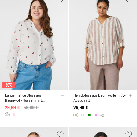
-50%
Langärmelige Bluse aus
Hemdbluse aus Baumwolle mit V-
Baumwoll-Musselin mit
Ausschnitt
bestickten Motiven
29,99 €
Price reduced from
59,99 €
to
26,99 €
+2