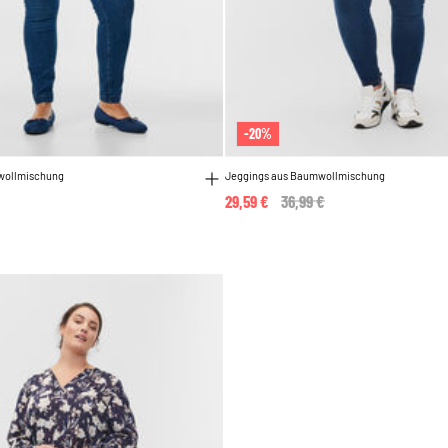
-20%
wollmischung
Jeggings aus Baumwollmischung
29,59 €
Price reduced from
36,99 €
to