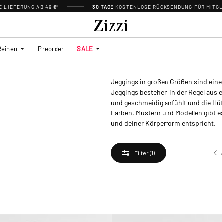
 LIEFERUNG AB 49 €*
30 TAGE
KOSTENLOSE RÜCKSENDUNG FÜR MITGL
Reihen
Preorder
SALE
Jeggings in großen Größen sind eine
Jeggings bestehen in der Regel aus
und geschmeidig anfühlt und die Hü
Farben, Mustern und Modellen gibt 
und deiner Körperform entspricht.
Filter
(1)