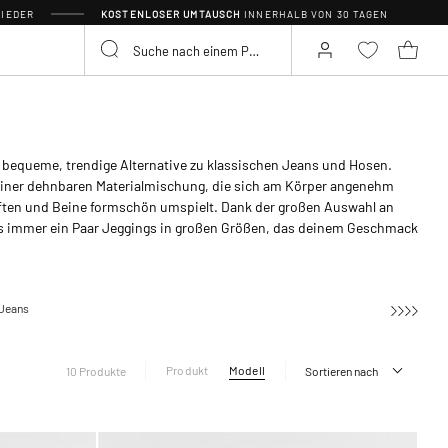
IEDER
KOSTENLOSER UMTAUSCH
INNERHALB VON 30 TAGEN
 bequeme, trendige Alternative zu klassischen Jeans und Hosen.
 einer dehnbaren Materialmischung, die sich am Körper angenehm
ften und Beine formschön umspielt. Dank der großen Auswahl an
es immer ein Paar Jeggings in großen Größen, das deinem Geschmack
Jeans
Jeggings
Produkt
Modell
10 Produkte
Sortieren nach