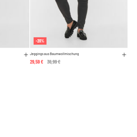
-20%
Jeggings aus Baumwollmischung
29,59 €
Price reduced from
36,99 €
to