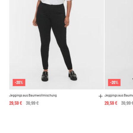
-20%
-20%
Jeggings aus Baumwollmischung
Jeggings aus Baum
29,59 €
Price reduced from
36,99 €
to
29,59 €
Price 
36,99 