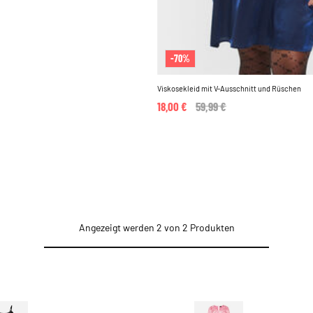
-70%
Viskosekleid mit V-Ausschnitt und Rüschen
18,00 €
Price reduced from
59,99 €
to
Angezeigt werden 2 von 2 Produkten