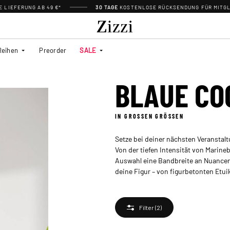
 LIEFERUNG AB 49 €*
30 TAGE
KOSTENLOSE RÜCKSENDUNG FÜR MITGL
Reihen
Preorder
SALE
BLAUE CO
IN GROSSEN GRÖSSEN
Setze bei deiner nächsten Veranstalt
Von der tiefen Intensität von Marine
Auswahl eine Bandbreite an Nuancen,
deine Figur – von figurbetonten Etui
Filter
(2)