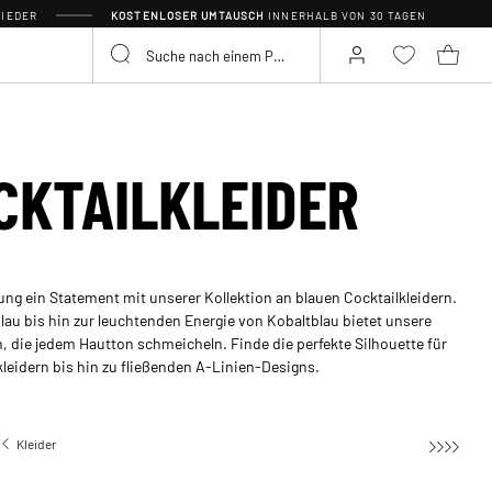
IEDER
KOSTENLOSER UMTAUSCH
INNERHALB VON 30 TAGEN
CKTAILKLEIDER
ung ein Statement mit unserer Kollektion an blauen Cocktailkleidern.
blau bis hin zur leuchtenden Energie von Kobaltblau bietet unsere
 die jedem Hautton schmeicheln. Finde die perfekte Silhouette für
kleidern bis hin zu fließenden A-Linien-Designs.
Kleider
Cocktailkleider