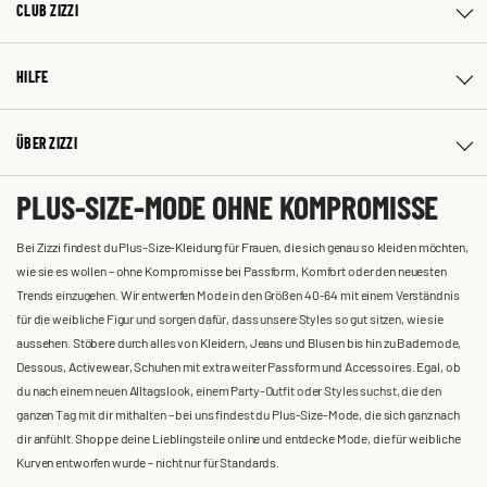
CLUB ZIZZI
HILFE
ÜBER ZIZZI
PLUS-SIZE-MODE OHNE KOMPROMISSE
Bei Zizzi findest du Plus-Size-Kleidung für Frauen, die sich genau so kleiden möchten,
wie sie es wollen – ohne Kompromisse bei Passform, Komfort oder den neuesten
Trends einzugehen. Wir entwerfen Mode in den Größen 40-64 mit einem Verständnis
für die weibliche Figur und sorgen dafür, dass unsere Styles so gut sitzen, wie sie
aussehen. Stöbere durch alles von Kleidern, Jeans und Blusen bis hin zu Bademode,
Dessous, Activewear, Schuhen mit extra weiter Passform und Accessoires. Egal, ob
du nach einem neuen Alltagslook, einem Party-Outfit oder Styles suchst, die den
ganzen Tag mit dir mithalten – bei uns findest du Plus-Size-Mode, die sich ganz nach
dir anfühlt. Shoppe deine Lieblingsteile online und entdecke Mode, die für weibliche
Kurven entworfen wurde – nicht nur für Standards.