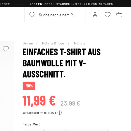
IEDER
KOSTENLOSER UMTAUSCH
INNERHALB VON 30 TAGEN
Damen
T-Shirts & Tops
T-Shirts
EINFACHES T-SHIRT AUS
BAUMWOLLE MIT V-
AUSSCHNITT.
-50%
11,99 €
23,99 €
30-Tage Best Price: 11,99 €
Farbe:
Weiß