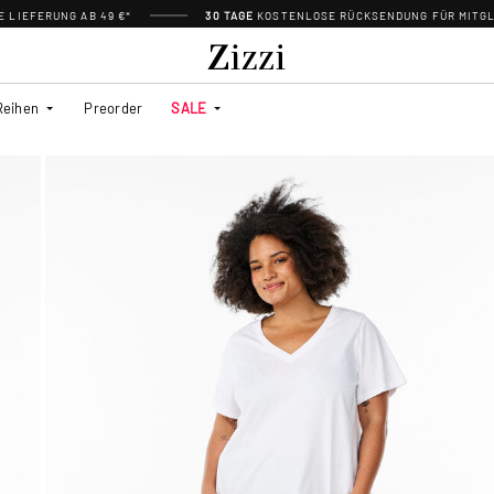
 LIEFERUNG AB 49 €*
30 TAGE
KOSTENLOSE RÜCKSENDUNG FÜR MITGL
Reihen
Preorder
SALE