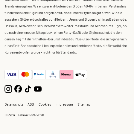
Trends einzugehen. Wir entwerfen Mode in den Größen 40-64 mit einem Verständnis
für die weibliche Figur und sorgen dafür, dass unsere Styles so gut sitzen, wie sie
aussehen. Stöbere durch alles von Kleidern, Jeans und Blusen bis hin zu Bademode,
Dessous, Activewear, Schuhen mit extra weiter Passform und Accessoires. Egal, ob
du nach einem neuen Alltagslook, einem Party-Outfit oder Styles suchst, die den
ganzen Tag mit dir mithalten – bei uns findest du Plus-Size-Mode, die sich ganz nach
dir anfühlt. Shoppe deine Lieblingsteile online und entdecke Mode, die für weibliche
Kurven entworfen wurde – nicht nur für Standards.
Datenschutz
AGB
Cookies
Impressum
Sitemap
© Zizzi Fashion 1999-2026