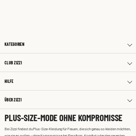
KATEGORIEN
CLUB ZIZZI
HILFE
ÜBER ZIZZI
PLUS-SIZE-MODE OHNE KOMPROMISSE
Bei Zizzi findest du Plus-Size-Kleidung für Frauen, die sich genau so kleiden möchten,
wie sie es wollen – ohne Kompromisse bei Passform, Komfort oder den neuesten