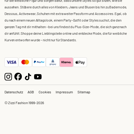
für die weibliche Figur und sorgen dafür, dass unsere Styles so gut sitzen, wie sie
aussehen. Stöbere durch alles von Kleidern, Jeans und Blusen bis hin zu Bademode,
Dessous, Activewear, Schuhen mit extra weiter Passform und Accessoires. Egal, ob
du nach einem neuen Alltagslook, einem Party-Outfit oder Styles suchst, die den
ganzen Tag mit dir mithalten – bei uns findest du Plus-Size-Mode, die sich ganz nach
dir anfühlt. Shoppe deine Lieblingsteile online und entdecke Mode, die für weibliche
Kurven entworfen wurde – nicht nur für Standards.
Datenschutz
AGB
Cookies
Impressum
Sitemap
© Zizzi Fashion 1999-2026