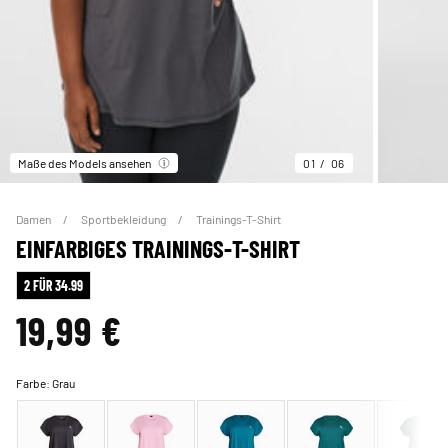
Maße des Models ansehen
01
06
Damen
Sportbekleidung
Trainings-T-Shirt
EINFARBIGES TRAININGS-T-SHIRT
2 FÜR 34.99
19,99 €
Farbe:
Grau