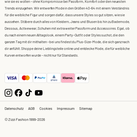
wie sie es wollen – ohne Kompromisse bei Passform, Komfort oder den neuesten
Trends einzugehen. Wir entwerfen Mode in den Größen 40-64 mit einem Verständnis
für die weibliche Figur und sorgen dafür, dass unsere Styles so gut sitzen, wie sie
aussehen. Stöbere durch alles von Kleidern, Jeans und Blusen bis hin zu Bademode,
Dessous, Activewear, Schuhen mit extra weiter Passform und Accessoires. Egal, ob
du nach einem neuen Alltagslook, einem Party-Outfit oder Styles suchst, die den
ganzen Tag mit dir mithalten – bei uns findest du Plus-Size-Mode, die sich ganz nach
dir anfühlt. Shoppe deine Lieblingsteile online und entdecke Mode, die für weibliche
Kurven entworfen wurde – nicht nur für Standards.
Datenschutz
AGB
Cookies
Impressum
Sitemap
© Zizzi Fashion 1999-2026