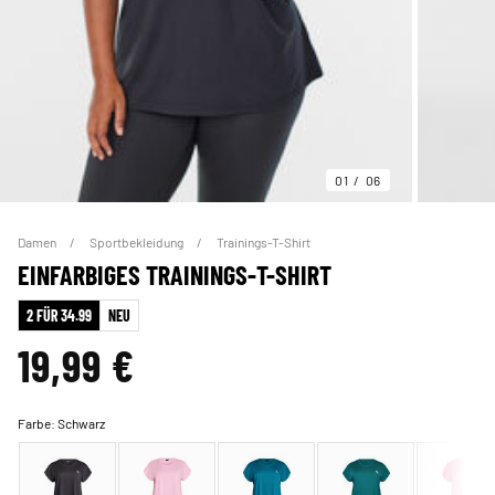
01
06
Damen
Sportbekleidung
Trainings-T-Shirt
EINFARBIGES TRAININGS-T-SHIRT
2 FÜR 34.99
NEU
19,99 €
Farbe:
Schwarz