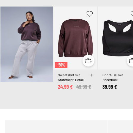
-50%
Sweatshirt mit
Sport-BH mit
Statement-Detail
Racerback
24,99 €
Price reduced from
49,99 €
to
39,99 €