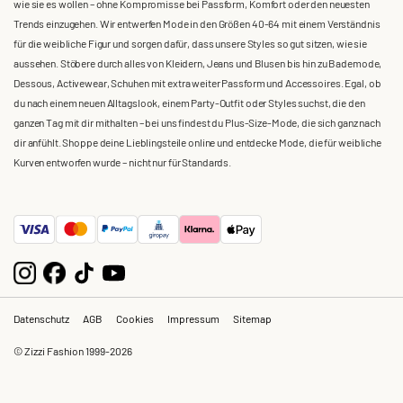
wie sie es wollen – ohne Kompromisse bei Passform, Komfort oder den neuesten
Trends einzugehen. Wir entwerfen Mode in den Größen 40-64 mit einem Verständnis
für die weibliche Figur und sorgen dafür, dass unsere Styles so gut sitzen, wie sie
aussehen. Stöbere durch alles von Kleidern, Jeans und Blusen bis hin zu Bademode,
Dessous, Activewear, Schuhen mit extra weiter Passform und Accessoires. Egal, ob
du nach einem neuen Alltagslook, einem Party-Outfit oder Styles suchst, die den
ganzen Tag mit dir mithalten – bei uns findest du Plus-Size-Mode, die sich ganz nach
dir anfühlt. Shoppe deine Lieblingsteile online und entdecke Mode, die für weibliche
Kurven entworfen wurde – nicht nur für Standards.
Datenschutz
AGB
Cookies
Impressum
Sitemap
© Zizzi Fashion 1999-2026