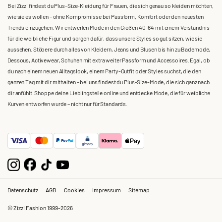
Bei Zizzi findest du Plus-Size-Kleidung für Frauen, die sich genau so kleiden möchten,
wie sie es wollen – ohne Kompromisse bei Passform, Komfort oder den neuesten
Trends einzugehen. Wir entwerfen Mode in den Größen 40-64 mit einem Verständnis
für die weibliche Figur und sorgen dafür, dass unsere Styles so gut sitzen, wie sie
aussehen. Stöbere durch alles von Kleidern, Jeans und Blusen bis hin zu Bademode,
Dessous, Activewear, Schuhen mit extra weiter Passform und Accessoires. Egal, ob
du nach einem neuen Alltagslook, einem Party-Outfit oder Styles suchst, die den
ganzen Tag mit dir mithalten – bei uns findest du Plus-Size-Mode, die sich ganz nach
dir anfühlt. Shoppe deine Lieblingsteile online und entdecke Mode, die für weibliche
Kurven entworfen wurde – nicht nur für Standards.
Datenschutz
AGB
Cookies
Impressum
Sitemap
© Zizzi Fashion 1999-2026