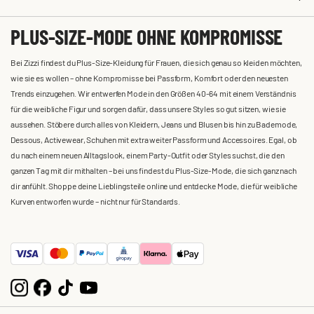
PLUS-SIZE-MODE OHNE KOMPROMISSE
Bei Zizzi findest du Plus-Size-Kleidung für Frauen, die sich genau so kleiden möchten,
wie sie es wollen – ohne Kompromisse bei Passform, Komfort oder den neuesten
Trends einzugehen. Wir entwerfen Mode in den Größen 40-64 mit einem Verständnis
für die weibliche Figur und sorgen dafür, dass unsere Styles so gut sitzen, wie sie
aussehen. Stöbere durch alles von Kleidern, Jeans und Blusen bis hin zu Bademode,
Dessous, Activewear, Schuhen mit extra weiter Passform und Accessoires. Egal, ob
du nach einem neuen Alltagslook, einem Party-Outfit oder Styles suchst, die den
ganzen Tag mit dir mithalten – bei uns findest du Plus-Size-Mode, die sich ganz nach
dir anfühlt. Shoppe deine Lieblingsteile online und entdecke Mode, die für weibliche
Kurven entworfen wurde – nicht nur für Standards.