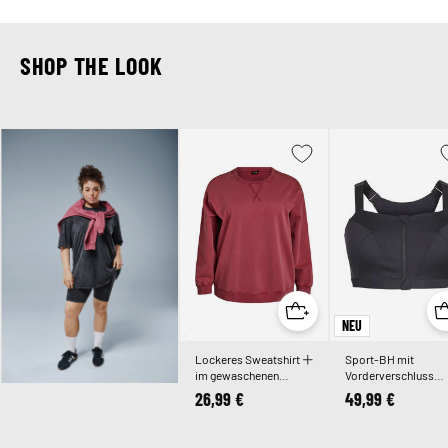
SHOP THE LOOK
NEU
Lockeres Sweatshirt
Sport-BH mit
im gewaschenen
Vorderverschluss
Look
und hohem Halt
26,99 €
49,99 €