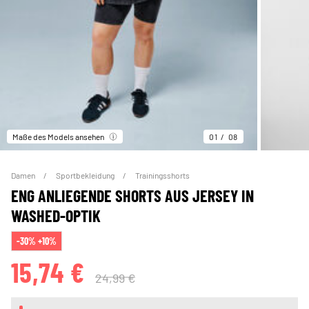
Maße des Models ansehen
01
08
Damen
Sportbekleidung
Trainingsshorts
ENG ANLIEGENDE SHORTS AUS JERSEY IN
WASHED-OPTIK
-30% +10%
15,74 €
24,99 €