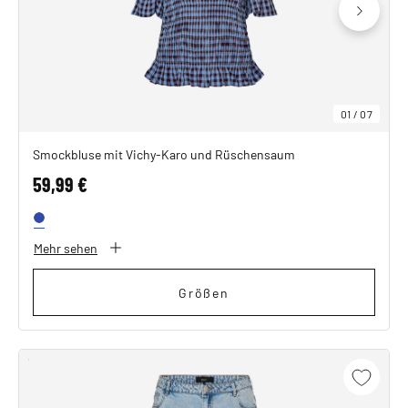
01
/
07
Smockbluse mit Vichy-Karo und Rüschensaum
59,99 €
Mehr sehen
Größen