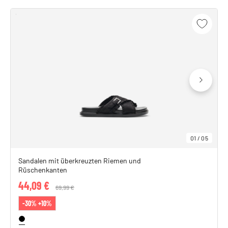
01
/
05
Sandalen mit überkreuzten Riemen und
Rüschenkanten
44,09 €
Price reduced from
69,99 €
to
-30% +10%