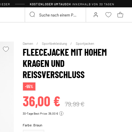
IEDER
KOSTENLOSER UMTAUSCH
INNERHALB VON 30 TAGEN
Damen
Sportbekleidung
Sportjacken
FLEECEJACKE MIT HOHEM
KRAGEN UND
REISSVERSCHLUSS
-55%
36,00 €
79,99 €
30-Tage Best Price: 36,00 €
Farbe:
Braun