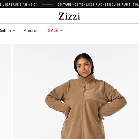
 LIEFERUNG AB 49 €*
30 TAGE
KOSTENLOSE RÜCKSENDUNG FÜR MITGL
Reihen
Preorder
SALE