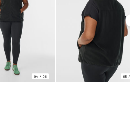
04
08
05