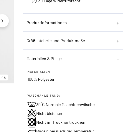
30 Tage Widerrufsrecht
Produktinformationen
Größentabelle und Produktmaße
Materialien & Pflege
06
08
MATERIALIEN:
08
100% Polyester
WASCHANLEITUNG:
30°C Normale Maschinenwäsche
Nicht bleichen
Nicht im Trockner trocknen
Bügeln bei niedriger Temperatur